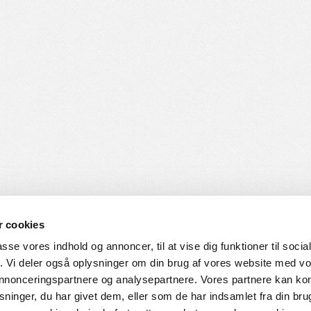
 cookies
passe vores indhold og annoncer, til at vise dig funktioner til soci
fik. Vi deler også oplysninger om din brug af vores website med v
SERVICE
HVORDAN HANDLER DU
 annonceringspartnere og analysepartnere. Vores partnere kan k
ninger, du har givet dem, eller som de har indsamlet fra din bru
ingelser
Login til web-shop