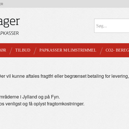
ER
HØR
TILBUD
PAPKASSER M/LIMSTRIMMEL
CO2- BERE
Der vil kunne aftales fragtfri eller begrænset betaling for leveri
erområderne i Jylland og på Fyn.
 os venligst og få oplyst fragtomkostninger.