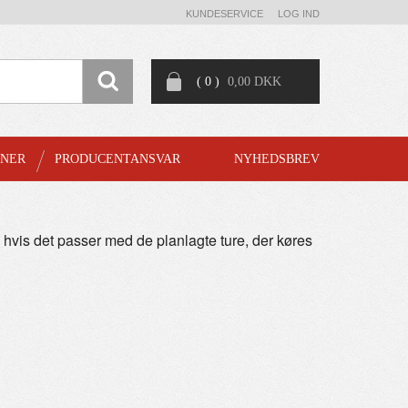
KUNDESERVICE
LOG IND
( 0 )
0,00 DKK
GNER
PRODUCENTANSVAR
NYHEDSBREV
ng, hvis det passer med de planlagte ture, der køres