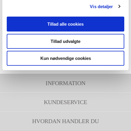
Vis detaljer
4255
Indpakningspapir 60g 50m/rl
Tillad alle cookies
1500
Tillad udvalgte
Rest
Forrige
1
Næste
Kun nødvendige cookies
INFORMATION
KUNDESERVICE
HVORDAN HANDLER DU