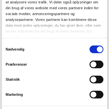
at analysere vores trafik. Vi deler også oplysninger om
4254
din brug af vores website med vores partnere inden for
Indpakningspapir 60 g 50m/rl
sociale medier, annonceringspartnere og
analysepartnere. Vores partnere kan kombinere disse
1000
data med andre oplysninger, du har givet dem, eller som
de har indsamlet fra din brug af deres tjenester. Du
Rest
samtykker til vores cookies, hvis du fortsætter med at
anvende vores hjemmeside.
4257
Samtykkevalg
Nødvendig
Indpakningspapir 50m 60g
1250
Præferencer
Rest
Statistik
4256
Indpakningspapir 80g 50m/rl
Marketing
1500
Rest