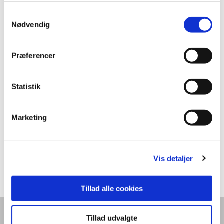
anvende vores hjemmeside.
1371
Samtykkevalg
Nødvendig
Foam i rulle 0,8 mm 600 m
750
Præferencer
Rest
Statistik
5968
Foam i ruller 2 mm 250 m
Marketing
750
2
Vis detaljer
Forrige
1
Næste
Tillad alle cookies
INFORMATION
Tillad udvalgte