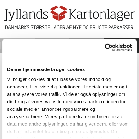
0
NYHEDSBREV
Denne hjemmeside bruger cookies
Vi bruger cookies til at tilpasse vores indhold og
FOAM
annoncer, til at vise dig funktioner til sociale medier og til
at analysere vores trafik. Vi deler også oplysninger om
1551
din brug af vores website med vores partnere inden for
Foam i rulle 0,8 mm 600 m
sociale medier, annonceringspartnere og
analysepartnere. Vores partnere kan kombinere disse
500
data med andre oplysninger, du har givet dem, eller som
de har indsamlet fra din brug af deres tjenester. Du
Rest
samtykker til vores cookies, hvis du fortsætter med at