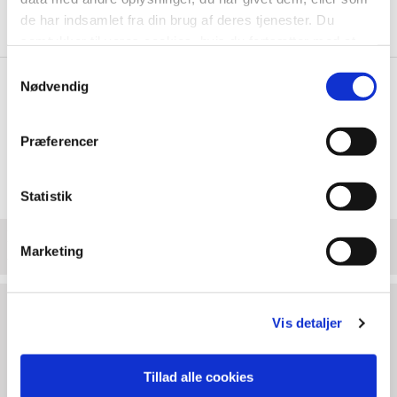
de har indsamlet fra din brug af deres tjenester. Du
samtykker til vores cookies, hvis du fortsætter med at
anvende vores hjemmeside.
Samtykkevalg
Nødvendig
Præferencer
Statistik
BØLGEPAP I RULLER 75 METER
Marketing
Varenr.: 4112
Antal pr. palle: 24
Vis detaljer
Bredde:
300 mm.
Beskrivelse
Tillad alle cookies