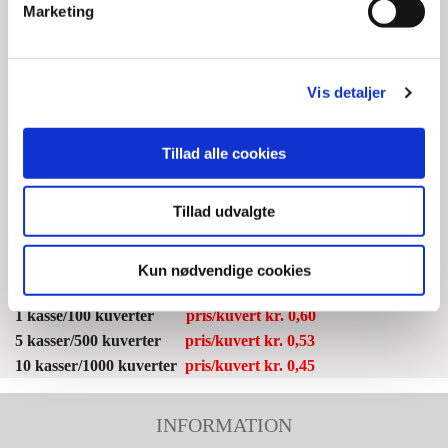
Marketing
Beskrivelse
Boblekuverter er stødabsorberende da de indvendig består af
et lag boblefolie. Som alternativ kan der i stedet anvendes
Vis detaljer
forrede kuverter som består af papirfyld, eller hvis
kuverterne skal være mindre bøjelige, så kan pap kuverter
Tillad alle cookies
anbefales.
Tillad udvalgte
Varenr. 2569:
Antal per kasse: 100 kuverter
Min. bestilling 100 kuverter
Kun nødvendige cookies
1 kasse/100 kuverter
pris/kuvert kr. 0,60
5 kasser/500 kuverter
pris/kuvert kr. 0,53
10 kasser/1000 kuverter
pris/kuvert kr. 0,45
INFORMATION