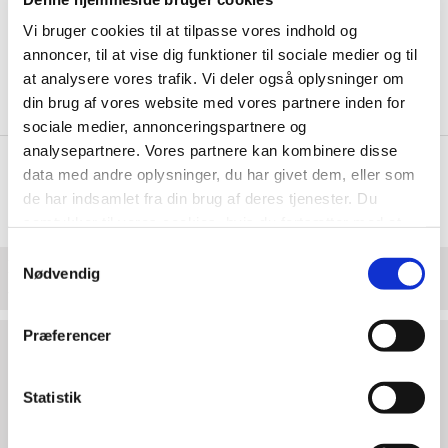
Vi bruger cookies til at tilpasse vores indhold og
annoncer, til at vise dig funktioner til sociale medier og til
at analysere vores trafik. Vi deler også oplysninger om
din brug af vores website med vores partnere inden for
sociale medier, annonceringspartnere og
analysepartnere. Vores partnere kan kombinere disse
data med andre oplysninger, du har givet dem, eller som
de har indsamlet fra din brug af deres tjenester. Du
samtykker til vores cookies, hvis du fortsætter med at
anvende vores hjemmeside.
Samtykkevalg
BOBLEKUVERTER MAIL LITE A/000
Nødvendig
Varenr.: 2569
Præferencer
Længde:
2110 mm.
Bredde:
2160 mm.
Statistik
Højde:
2000 mm.
Rumfang:
9115.2 l.