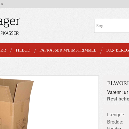
ER
HØR
TILBUD
PAPKASSER M/LIMSTRIMMEL
CO2- BERE
ELWORK
Varenr.: 6
Rest beho
Længde:
Bredde: