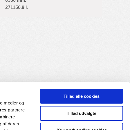
6530 mm.
271156.9 l.
Tillad alle cookies
ale medier og
ores partnere
Tillad udvalgte
ombinere
g af deres