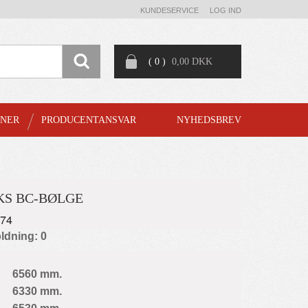
KUNDESERVICE
LOG IND
( 0 )
0,00 DKK
GNER
PRODUCENTANSVAR
NYHEDSBREV
S BC-BØLGE
174
ldning: 0
6560 mm.
6330 mm.