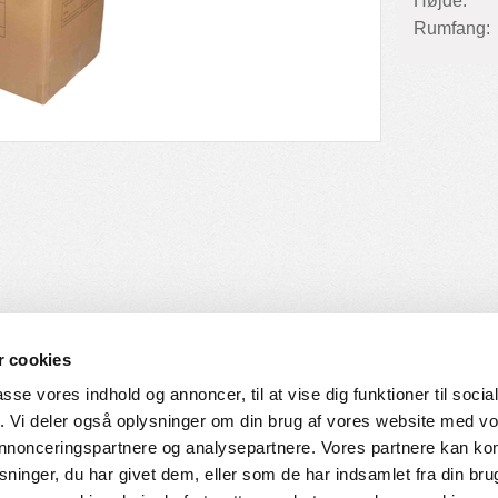
Højde:
Rumfang:
 cookies
passe vores indhold og annoncer, til at vise dig funktioner til soci
fik. Vi deler også oplysninger om din brug af vores website med v
SERVICE
HVORDAN HANDLER DU
 annonceringspartnere og analysepartnere. Vores partnere kan k
ninger, du har givet dem, eller som de har indsamlet fra din bru
ingelser
Login til web-shop