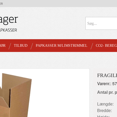
ER
HØR
TILBUD
PAPKASSER M/LIMSTRIMMEL
CO2- BERE
FRAGIL
Varenr.: 5
Antal pr. 
Længde:
Bredde: