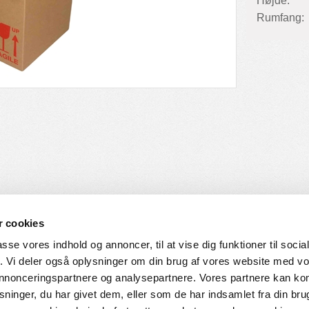
Højde:
Rumfang:
 cookies
passe vores indhold og annoncer, til at vise dig funktioner til soci
fik. Vi deler også oplysninger om din brug af vores website med v
SERVICE
HVORDAN HANDLER DU
 annonceringspartnere og analysepartnere. Vores partnere kan k
ninger, du har givet dem, eller som de har indsamlet fra din bru
ingelser
Login til web-shop