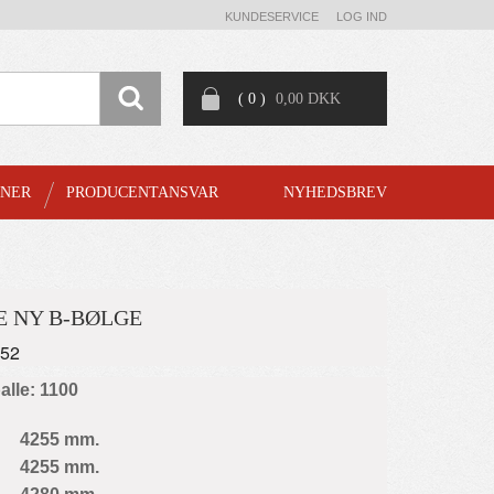
KUNDESERVICE
LOG IND
( 0 )
0,00 DKK
GNER
PRODUCENTANSVAR
NYHEDSBREV
E NY B-BØLGE
752
palle: 1100
4255 mm.
4255 mm.