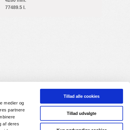
4280 mm.
77489.5 l.
Tillad alle cookies
ale medier og
ores partnere
Tillad udvalgte
ombinere
g af deres