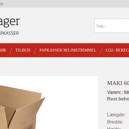
ER
HØR
TILBUD
PAPKASSER M/LIMSTRIMMEL
CO2- BERE
MAKI 6
Varenr.: 5
Rest beho
Længde:
Bredde: