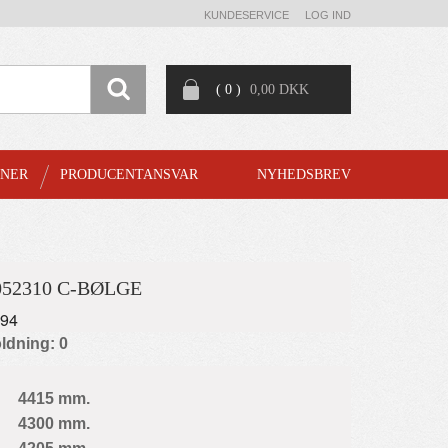
KUNDESERVICE
LOG IND
( 0 )
0,00 DKK
GNER
PRODUCENTANSVAR
NYHEDSBREV
052310 C-BØLGE
894
ldning: 0
4415 mm.
4300 mm.