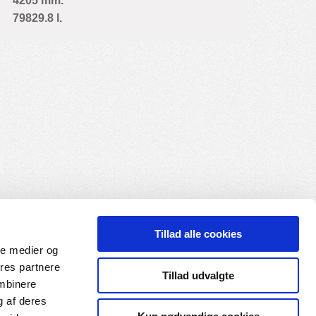
4205 mm.
79829.8 l.
Tillad alle cookies
ale medier og
ores partnere
Tillad udvalgte
ombinere
g af deres