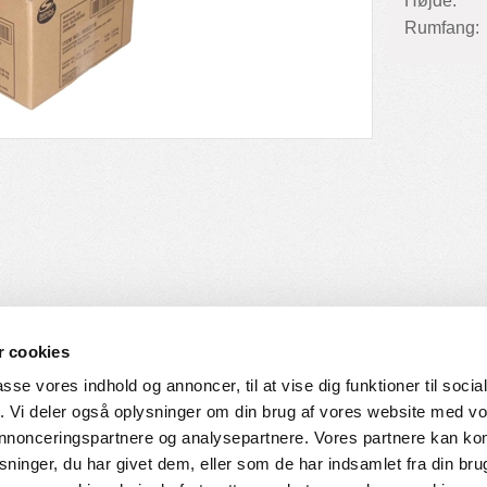
Højde:
Rumfang:
 cookies
passe vores indhold og annoncer, til at vise dig funktioner til soci
fik. Vi deler også oplysninger om din brug af vores website med v
SERVICE
HVORDAN HANDLER DU
 annonceringspartnere og analysepartnere. Vores partnere kan k
ninger, du har givet dem, eller som de har indsamlet fra din bru
ingelser
Login til web-shop