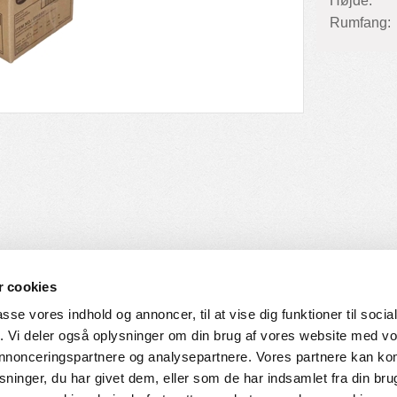
Højde:
Rumfang:
 cookies
passe vores indhold og annoncer, til at vise dig funktioner til soci
fik. Vi deler også oplysninger om din brug af vores website med v
SERVICE
HVORDAN HANDLER DU
 annonceringspartnere og analysepartnere. Vores partnere kan k
ninger, du har givet dem, eller som de har indsamlet fra din bru
ingelser
Login til web-shop