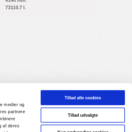
4140 mm.
73110.7 l.
Tillad alle cookies
ale medier og
ores partnere
Tillad udvalgte
ombinere
g af deres