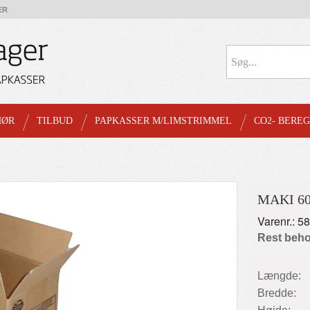
ER
HØR
TILBUD
PAPKASSER M/LIMSTRIMMEL
CO2- BERE
MAKI 6
Varenr.: 5
Rest beho
Længde:
Bredde: