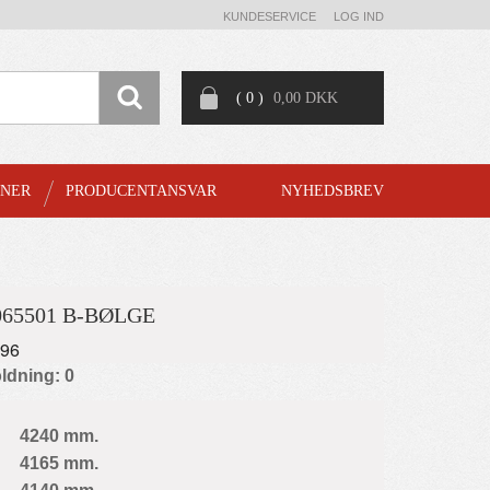
KUNDESERVICE
LOG IND
( 0 )
0,00 DKK
GNER
PRODUCENTANSVAR
NYHEDSBREV
065501 B-BØLGE
896
ldning: 0
4240 mm.
4165 mm.