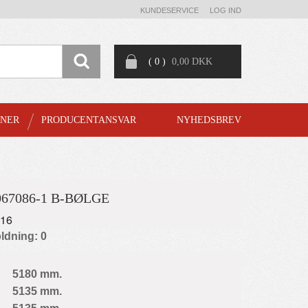
KUNDESERVICE
LOG IND
( 0 )
0,00 DKK
GNER
PRODUCENTANSVAR
NYHEDSBREV
67086-1 B-BØLGE
016
ldning: 0
5180 mm.
5135 mm.