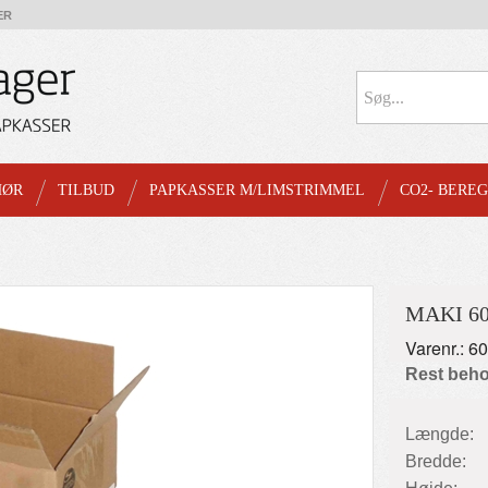
ER
HØR
TILBUD
PAPKASSER M/LIMSTRIMMEL
CO2- BERE
MAKI 60
Varenr.: 6
Rest beho
Længde:
Bredde: