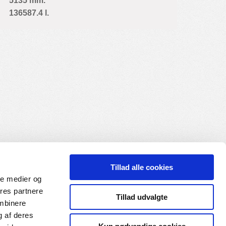
5135 mm.
136587.4 l.
Tillad alle cookies
ale medier og
ores partnere
Tillad udvalgte
ombinere
g af deres