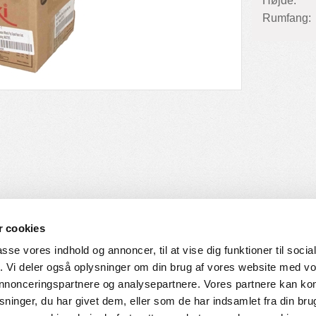
Højde:
Rumfang:
 cookies
passe vores indhold og annoncer, til at vise dig funktioner til soci
fik. Vi deler også oplysninger om din brug af vores website med v
SERVICE
HVORDAN HANDLER DU
 annonceringspartnere og analysepartnere. Vores partnere kan k
ninger, du har givet dem, eller som de har indsamlet fra din bru
ingelser
Login til web-shop