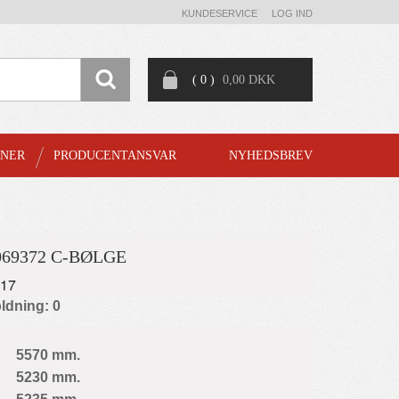
KUNDESERVICE
LOG IND
( 0 )
0,00 DKK
GNER
PRODUCENTANSVAR
NYHEDSBREV
069372 C-BØLGE
017
ldning: 0
5570 mm.
5230 mm.