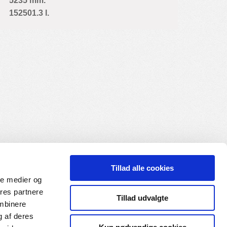
5235 mm.
152501.3 l.
Tillad alle cookies
ale medier og
ores partnere
Tillad udvalgte
ombinere
g af deres