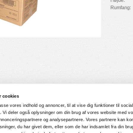
Højde:
Rumfang:
 cookies
passe vores indhold og annoncer, til at vise dig funktioner til soci
fik. Vi deler også oplysninger om din brug af vores website med v
SERVICE
HVORDAN HANDLER DU
 annonceringspartnere og analysepartnere. Vores partnere kan k
ninger, du har givet dem, eller som de har indsamlet fra din bru
ingelser
Login til web-shop