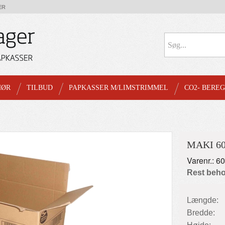
ER
HØR
TILBUD
PAPKASSER M/LIMSTRIMMEL
CO2- BERE
MAKI 6
Varenr.: 6
Rest beho
Længde:
Bredde: