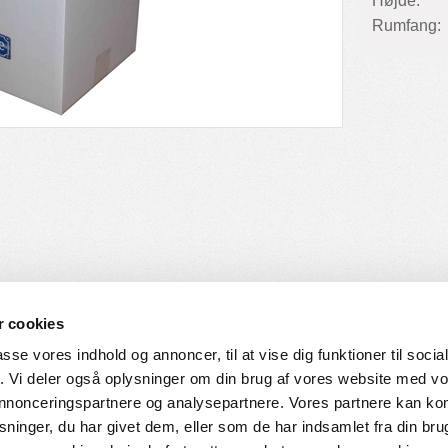
Højde:
Rumfang:
 cookies
passe vores indhold og annoncer, til at vise dig funktioner til soci
fik. Vi deler også oplysninger om din brug af vores website med v
SERVICE
HVORDAN HANDLER DU
 annonceringspartnere og analysepartnere. Vores partnere kan k
ninger, du har givet dem, eller som de har indsamlet fra din bru
ingelser
Login til web-shop