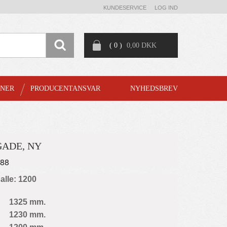
KUNDESERVICE
LOG IND
( 0 )
0,00 DKK
GNER
PRODUCENTANSVAR
NYHEDSBREV
ADE, NY
288
palle: 1200
1325 mm.
1230 mm.