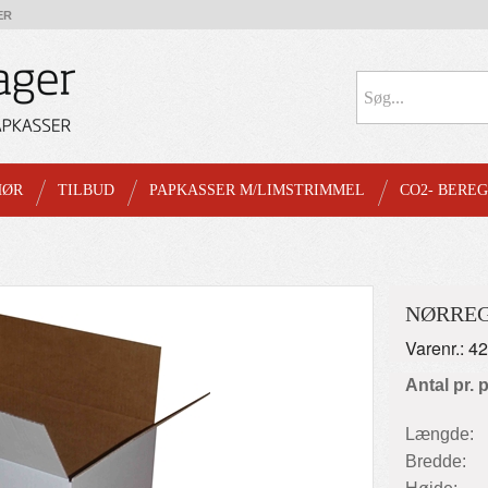
ER
HØR
TILBUD
PAPKASSER M/LIMSTRIMMEL
CO2- BERE
NØRREG
Varenr.: 4
Antal pr. 
Længde:
Bredde: