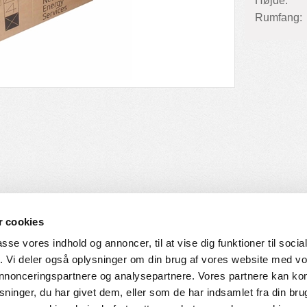
Højde:
Rumfang:
 cookies
passe vores indhold og annoncer, til at vise dig funktioner til soci
fik. Vi deler også oplysninger om din brug af vores website med v
SERVICE
HVORDAN HANDLER DU
 annonceringspartnere og analysepartnere. Vores partnere kan k
ninger, du har givet dem, eller som de har indsamlet fra din bru
ingelser
Login til web-shop