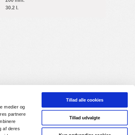
200 mm.
30.2 l.
Tillad alle cookies
ale medier og
ores partnere
Tillad udvalgte
ombinere
g af deres