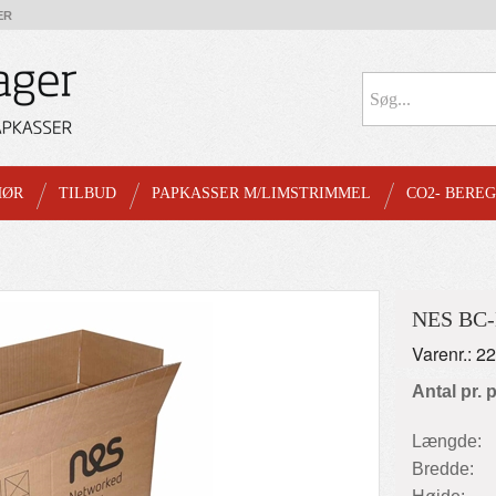
ER
HØR
TILBUD
PAPKASSER M/LIMSTRIMMEL
CO2- BERE
NES BC
Varenr.: 2
Antal pr. 
Længde:
Bredde: