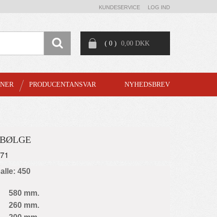
KUNDESERVICE
LOG IND
( 0 )
0,00 DKK
GNER
PRODUCENTANSVAR
NYHEDSBREV
-BØLGE
271
palle: 450
580 mm.
260 mm.