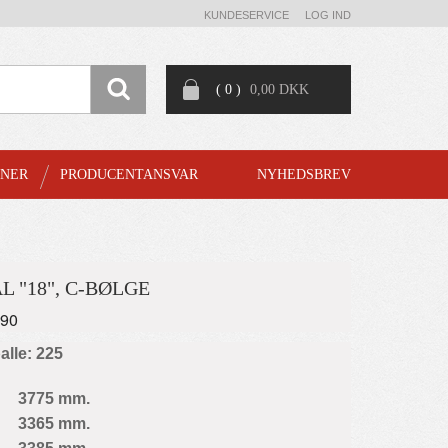
KUNDESERVICE
LOG IND
( 0 )
0,00 DKK
GNER
PRODUCENTANSVAR
NYHEDSBREV
 "18", C-BØLGE
490
palle: 225
3775 mm.
3365 mm.