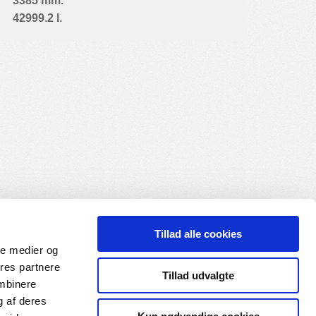
3385 mm.
42999.2 l.
Tillad alle cookies
ale medier og
ores partnere
Tillad udvalgte
ombinere
g af deres