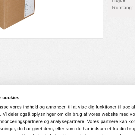
Højde:
Rumfang:
 cookies
passe vores indhold og annoncer, til at vise dig funktioner til soci
fik. Vi deler også oplysninger om din brug af vores website med v
SERVICE
HVORDAN HANDLER DU
 annonceringspartnere og analysepartnere. Vores partnere kan k
ninger, du har givet dem, eller som de har indsamlet fra din bru
ingelser
Login til web-shop