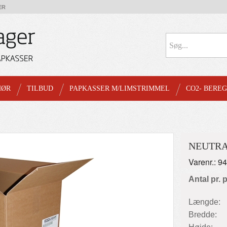
ER
HØR
TILBUD
PAPKASSER M/LIMSTRIMMEL
CO2- BERE
NEUTRAL
Varenr.: 9
Antal pr. 
Længde:
Bredde: