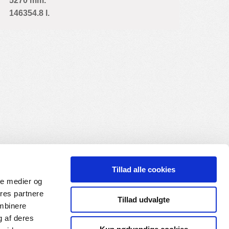
5270 mm.
146354.8 l.
Tillad alle cookies
ale medier og
ores partnere
Tillad udvalgte
ombinere
g af deres