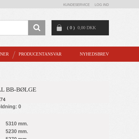
KUNDESERVICE
LOG IND
( 0 )
0,00 DKK
GNER
PRODUCENTANSVAR
NYHEDSBREV
L BB-BØLGE
074
ldning: 0
5310 mm.
5230 mm.