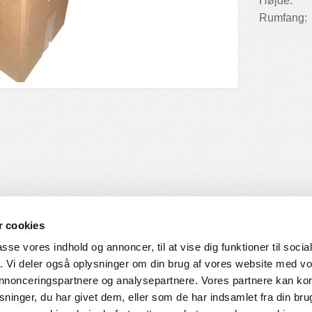
Højde:
Rumfang:
 cookies
passe vores indhold og annoncer, til at vise dig funktioner til soci
fik. Vi deler også oplysninger om din brug af vores website med v
SERVICE
HVORDAN HANDLER DU
 annonceringspartnere og analysepartnere. Vores partnere kan k
ninger, du har givet dem, eller som de har indsamlet fra din bru
ingelser
Login til web-shop