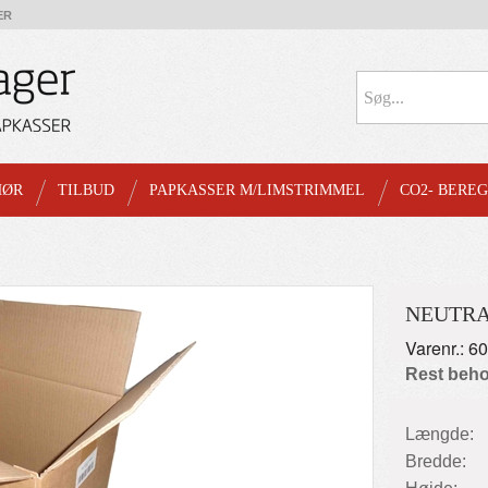
ER
HØR
TILBUD
PAPKASSER M/LIMSTRIMMEL
CO2- BERE
NEUTRA
Varenr.: 6
Rest beho
Længde:
Bredde: