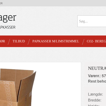
ER
HØR
TILBUD
PAPKASSER M/LIMSTRIMMEL
CO2- BERE
NEUTRA
Varenr.: 5
Rest beho
Længde:
Bredde: