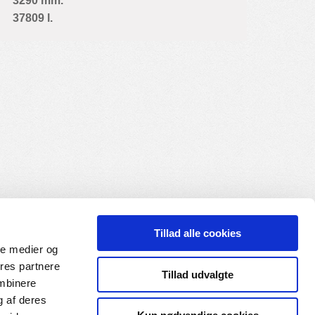
3290 mm.
37809 l.
Tillad alle cookies
ale medier og
ores partnere
Tillad udvalgte
ombinere
g af deres