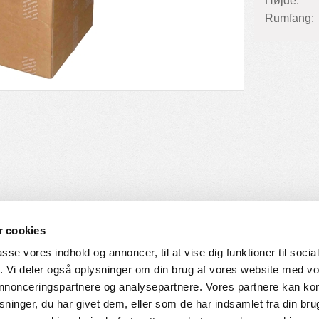
Højde:
Rumfang:
 cookies
passe vores indhold og annoncer, til at vise dig funktioner til soci
fik. Vi deler også oplysninger om din brug af vores website med v
SERVICE
HVORDAN HANDLER DU
 annonceringspartnere og analysepartnere. Vores partnere kan k
ninger, du har givet dem, eller som de har indsamlet fra din bru
ingelser
Login til web-shop