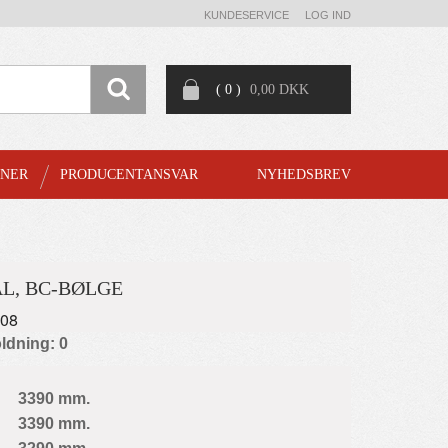
KUNDESERVICE
LOG IND
( 0 )
0,00 DKK
GNER
PRODUCENTANSVAR
NYHEDSBREV
L, BC-BØLGE
708
ldning: 0
3390 mm.
3390 mm.