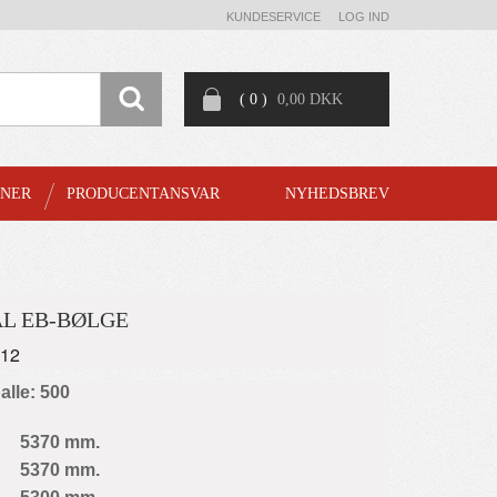
KUNDESERVICE
LOG IND
( 0 )
0,00 DKK
GNER
PRODUCENTANSVAR
NYHEDSBREV
L EB-BØLGE
712
palle: 500
5370 mm.
5370 mm.