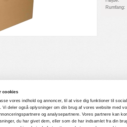
Højde:
Rumfang:
 cookies
passe vores indhold og annoncer, til at vise dig funktioner til soci
fik. Vi deler også oplysninger om din brug af vores website med v
SERVICE
HVORDAN HANDLER DU
 annonceringspartnere og analysepartnere. Vores partnere kan k
ninger, du har givet dem, eller som de har indsamlet fra din bru
ingelser
Login til web-shop