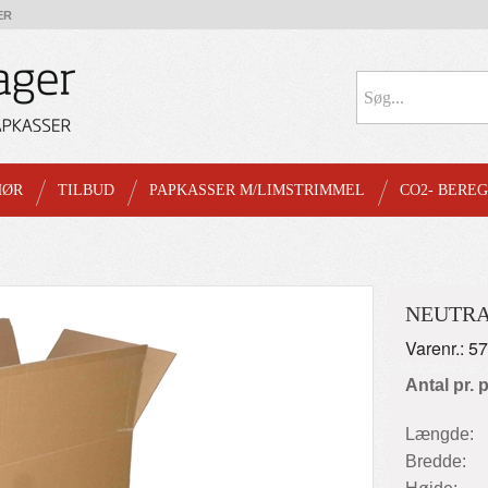
ER
HØR
TILBUD
PAPKASSER M/LIMSTRIMMEL
CO2- BERE
NEUTRA
Varenr.: 5
Antal pr. 
Længde:
Bredde: