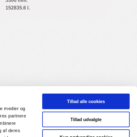
5300 mm.
152835.6 l.
Tillad alle cookies
ale medier og
ores partnere
Tillad udvalgte
ombinere
g af deres