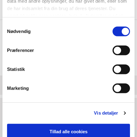
data med andre oplysninger, du har givet dem, eller som
de har indsamlet fra din brug af deres tjenester. Du
samtykker til vores cookies, hvis du fortsætter med at
anvende vores hjemmeside.
Samtykkevalg
Nødvendig
Præferencer
Statistik
NEUTRAL HVID EB-BØLGE
Marketing
Varenr.: 6161
Antal pr. palle: 800
Vis detaljer
Længde:
285 mm.
Bredde:
240 mm.
Højde:
140 mm.
Tillad alle cookies