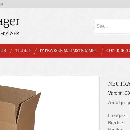
ER
HØR
TILBUD
PAPKASSER M/LIMSTRIMMEL
CO2- BERE
NEUTRA
Varenr.: 3
Antal pr. 
Længde:
Bredde: