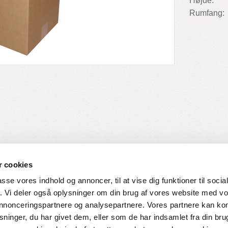
Højde:
Rumfang:
 cookies
passe vores indhold og annoncer, til at vise dig funktioner til soci
fik. Vi deler også oplysninger om din brug af vores website med v
SERVICE
HVORDAN HANDLER DU
 annonceringspartnere og analysepartnere. Vores partnere kan k
ninger, du har givet dem, eller som de har indsamlet fra din bru
ingelser
Login til web-shop