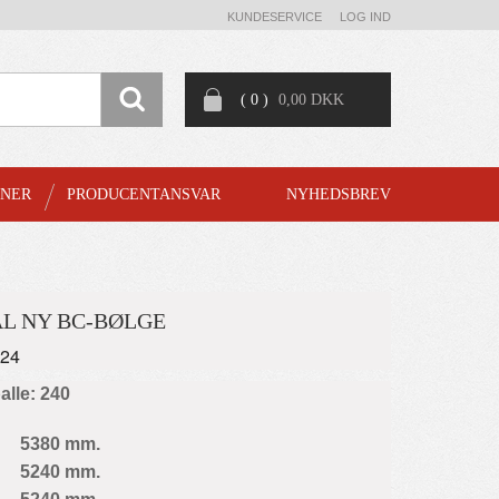
KUNDESERVICE
LOG IND
( 0 )
0,00 DKK
GNER
PRODUCENTANSVAR
NYHEDSBREV
L NY BC-BØLGE
024
palle: 240
5380 mm.
5240 mm.