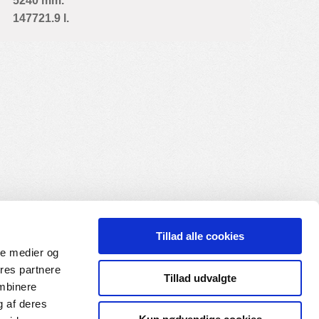
5240 mm.
147721.9 l.
Tillad alle cookies
ale medier og
ores partnere
Tillad udvalgte
ombinere
g af deres