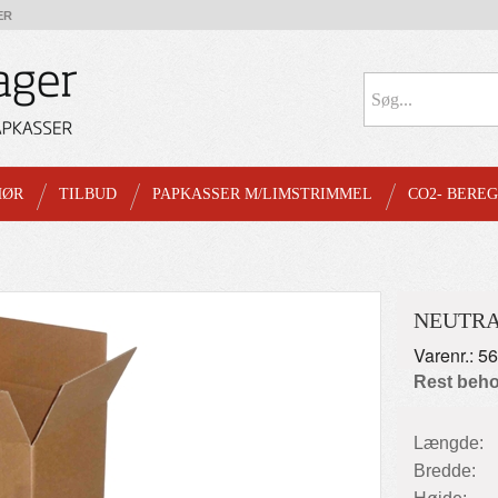
ER
HØR
TILBUD
PAPKASSER M/LIMSTRIMMEL
CO2- BERE
NEUTRA
Varenr.: 5
Rest beho
Længde:
Bredde: