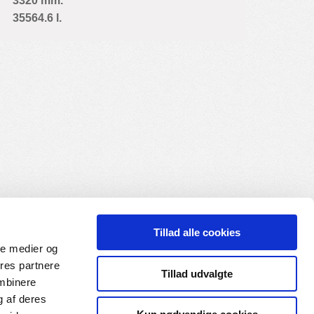
3320 mm.
35564.6 l.
Tillad alle cookies
ale medier og
ores partnere
Tillad udvalgte
ombinere
g af deres