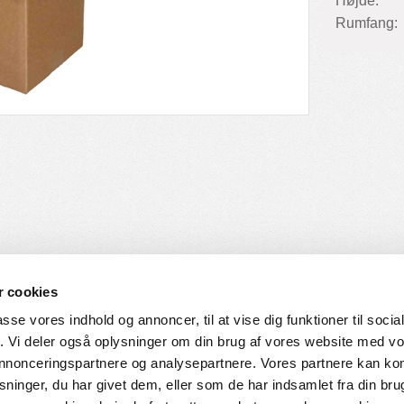
Højde:
Rumfang:
 cookies
passe vores indhold og annoncer, til at vise dig funktioner til soci
fik. Vi deler også oplysninger om din brug af vores website med v
SERVICE
HVORDAN HANDLER DU
 annonceringspartnere og analysepartnere. Vores partnere kan k
ninger, du har givet dem, eller som de har indsamlet fra din bru
ingelser
Login til web-shop