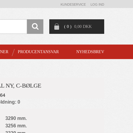
KUNDESERVICE
LOG IND
( 0 )
0,00 DKK
GNER
PRODUCENTANSVAR
NYHEDSBREV
L NY, C-BØLGE
664
ldning: 0
3290 mm.
3256 mm.