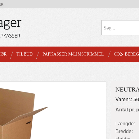
ER
HØR
TILBUD
PAPKASSER M/LIMSTRIMMEL
CO2- BERE
NEUTRA
Varenr.: 5
Antal pr. 
Længde:
Bredde: