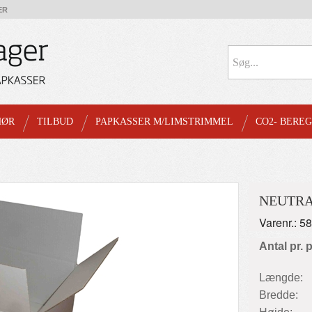
ER
HØR
TILBUD
PAPKASSER M/LIMSTRIMMEL
CO2- BERE
NEUTRA
Varenr.: 5
Antal pr. 
Længde:
Bredde: