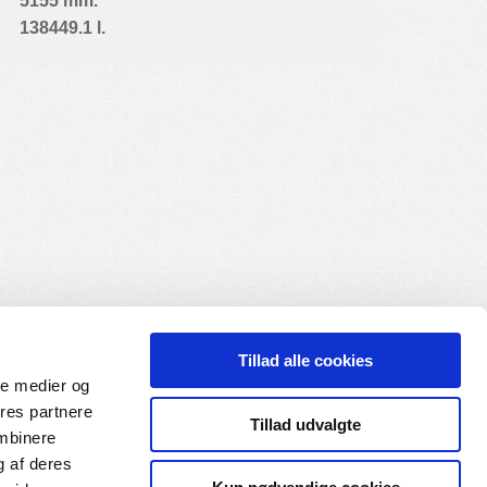
5155 mm.
138449.1 l.
Tillad alle cookies
ale medier og
ores partnere
Tillad udvalgte
ombinere
g af deres