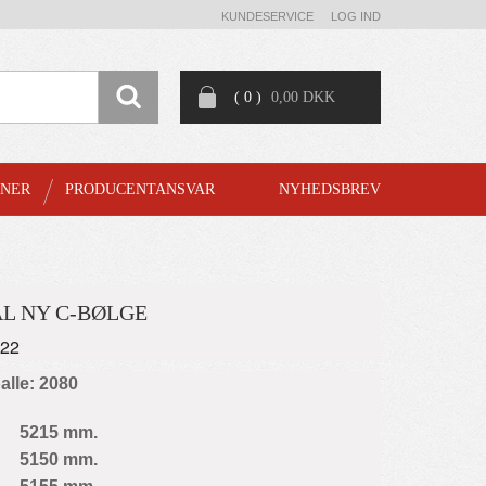
KUNDESERVICE
LOG IND
( 0 )
0,00 DKK
GNER
PRODUCENTANSVAR
NYHEDSBREV
L NY C-BØLGE
822
palle: 2080
5215 mm.
5150 mm.