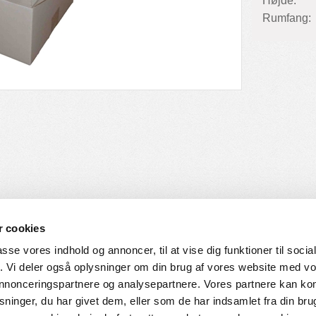
Højde:
Rumfang:
 cookies
passe vores indhold og annoncer, til at vise dig funktioner til soci
fik. Vi deler også oplysninger om din brug af vores website med v
SERVICE
HVORDAN HANDLER DU
 annonceringspartnere og analysepartnere. Vores partnere kan k
ninger, du har givet dem, eller som de har indsamlet fra din bru
ingelser
Login til web-shop