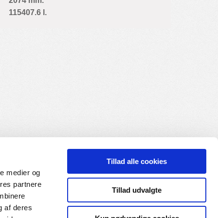
2074 mm.
115407.6 l.
Tillad alle cookies
ale medier og
ores partnere
Tillad udvalgte
ombinere
g af deres