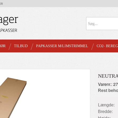
ER
HØR
TILBUD
PAPKASSER M/LIMSTRIMMEL
CO2- BERE
NEUTRA
Varenr.: 2
Rest beho
Længde:
Bredde: