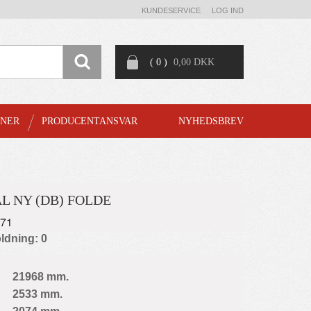
KUNDESERVICE
LOG IND
( 0 )
0,00 DKK
GNER
PRODUCENTANSVAR
NYHEDSBREV
L NY (DB) FOLDE
771
ldning: 0
21968 mm.
2533 mm.