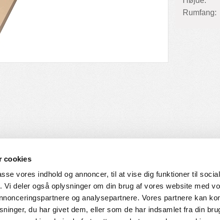
Højde:
Rumfang:
 cookies
passe vores indhold og annoncer, til at vise dig funktioner til soci
fik. Vi deler også oplysninger om din brug af vores website med v
SERVICE
HVORDAN HANDLER DU
 annonceringspartnere og analysepartnere. Vores partnere kan k
ninger, du har givet dem, eller som de har indsamlet fra din bru
ingelser
Login til web-shop