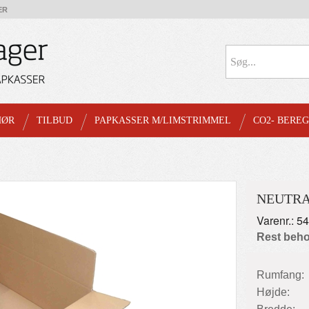
ER
HØR
TILBUD
PAPKASSER M/LIMSTRIMMEL
CO2- BERE
NEUTRA
Varenr.: 5
Rest beho
Rumfang:
Højde: