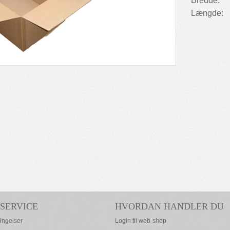
Bredde:
Længde:
SERVICE
HVORDAN HANDLER DU
ingelser
Login til web-shop