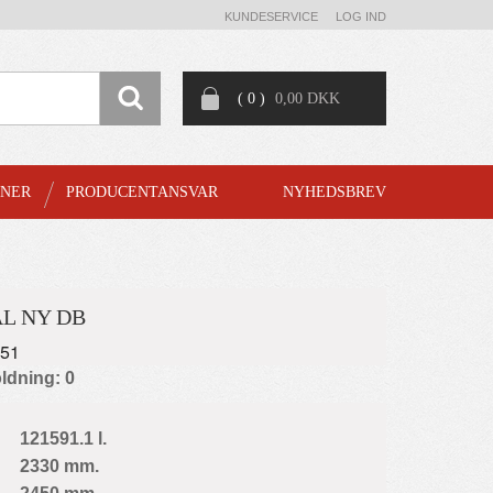
KUNDESERVICE
LOG IND
( 0 )
0,00 DKK
GNER
PRODUCENTANSVAR
NYHEDSBREV
L NY DB
451
ldning: 0
121591.1 l.
2330 mm.