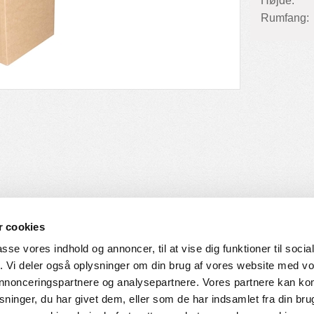
Højde:
Rumfang:
 cookies
passe vores indhold og annoncer, til at vise dig funktioner til soci
fik. Vi deler også oplysninger om din brug af vores website med v
SERVICE
HVORDAN HANDLER DU
 annonceringspartnere og analysepartnere. Vores partnere kan k
ninger, du har givet dem, eller som de har indsamlet fra din bru
ingelser
Login til web-shop