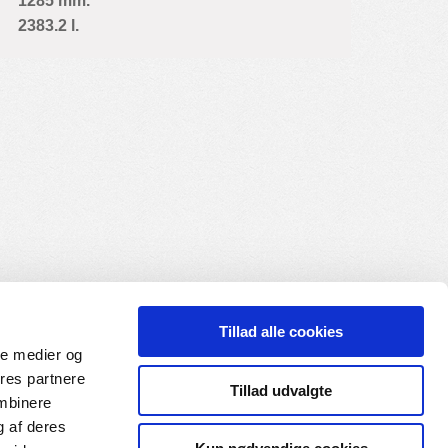
1285 mm.
2383.2 l.
Tillad alle cookies
ale medier og
ores partnere
Tillad udvalgte
ombinere
g af deres