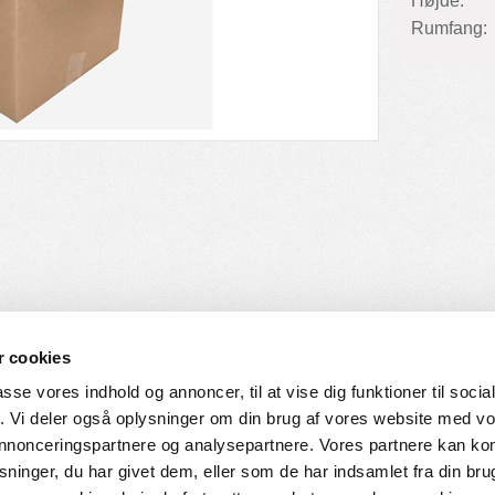
Højde:
Rumfang:
 cookies
passe vores indhold og annoncer, til at vise dig funktioner til soci
fik. Vi deler også oplysninger om din brug af vores website med v
SERVICE
HVORDAN HANDLER DU
 annonceringspartnere og analysepartnere. Vores partnere kan k
ninger, du har givet dem, eller som de har indsamlet fra din bru
ingelser
Login til web-shop