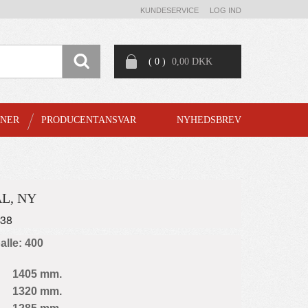
KUNDESERVICE
LOG IND
( 0 )
0,00 DKK
GNER
PRODUCENTANSVAR
NYHEDSBREV
L, NY
838
palle: 400
1405 mm.
1320 mm.