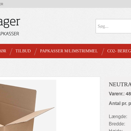
ER
HØR
TILBUD
PAPKASSER M/LIMSTRIMMEL
CO2- BERE
NEUTRA
Varenr.: 4
Antal pr. 
Længde:
Bredde: