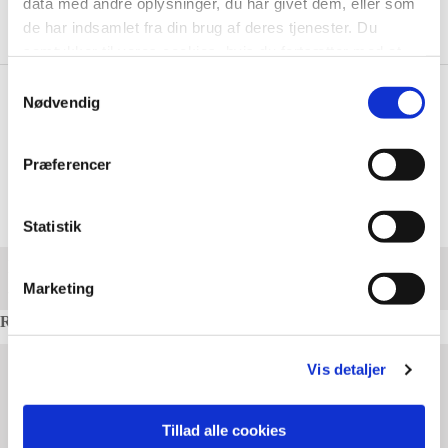
data med andre oplysninger, du har givet dem, eller som
de har indsamlet fra din brug af deres tjenester. Du
samtykker til vores cookies, hvis du fortsætter med at
anvende vores hjemmeside.
Samtykkevalg
Nødvendig
Præferencer
Statistik
NEUTRAL NY
Marketing
Varenr.: 4847
Rest beholdning: 0
Vis detaljer
Længde:
2395 mm.
Bredde:
2320 mm.
Højde:
2230 mm.
Tillad alle cookies