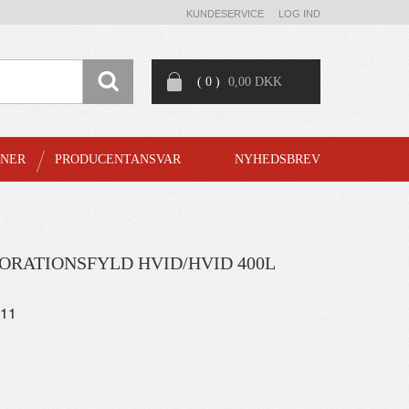
KUNDESERVICE
LOG IND
( 0 )
0,00 DKK
GNER
PRODUCENTANSVAR
NYHEDSBREV
KORATIONSFYLD HVID/HVID 400L
511