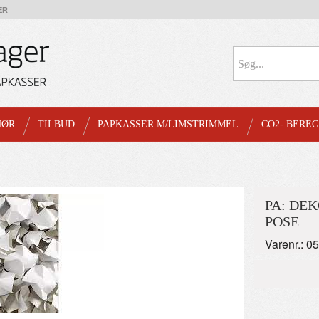
ER
HØR
TILBUD
PAPKASSER M/LIMSTRIMMEL
CO2- BERE
PA: DE
POSE
Varenr.: 0