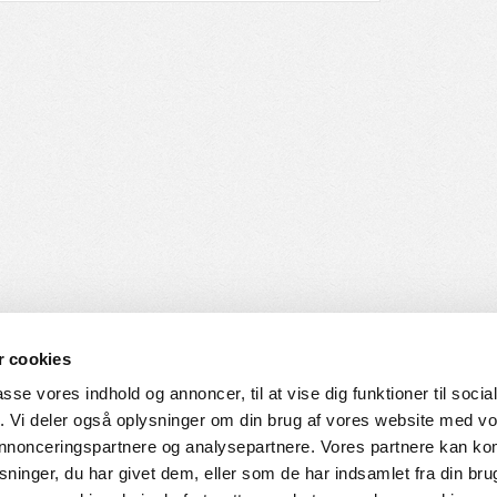
 cookies
passe vores indhold og annoncer, til at vise dig funktioner til soci
fik. Vi deler også oplysninger om din brug af vores website med v
SERVICE
HVORDAN HANDLER DU
 annonceringspartnere og analysepartnere. Vores partnere kan k
ninger, du har givet dem, eller som de har indsamlet fra din bru
ingelser
Login til web-shop