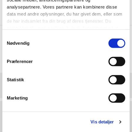
analysepartnere. Vores partnere kan kombinere disse
data med andre oplysninger, du har givet dem, eller som
de har indsamlet fra din brug af deres tjenester. Du
samtykker til vores cookies, hvis du fortsætter med at
anvende vores hjemmeside.
Samtykkevalg
Nødvendig
Præferencer
PA: EASYBOKS M/AUTOMATBUND,
Statistik
LIMSTRIMMEL VARIABEL HØJDE C-BØLGE
Varenr.: 1289
Marketing
Antal pr. palle: 400
Længde:
390 mm.
Vis detaljer
Bredde:
290 mm.