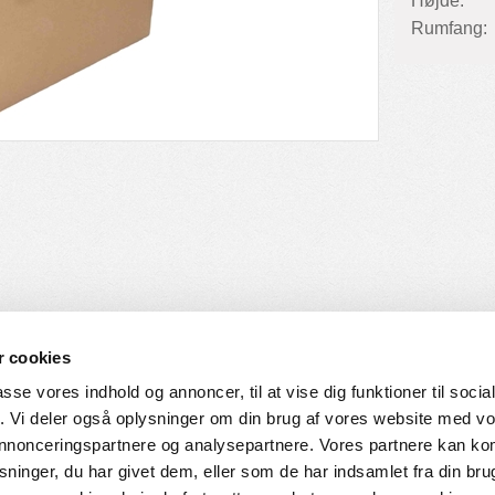
Højde:
Rumfang:
 cookies
passe vores indhold og annoncer, til at vise dig funktioner til soci
fik. Vi deler også oplysninger om din brug af vores website med v
SERVICE
HVORDAN HANDLER DU
 annonceringspartnere og analysepartnere. Vores partnere kan k
ninger, du har givet dem, eller som de har indsamlet fra din bru
ingelser
Login til web-shop