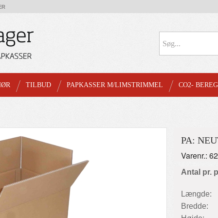
ER
HØR
TILBUD
PAPKASSER M/LIMSTRIMMEL
CO2- BERE
PA: NE
Varenr.: 6
Antal pr. 
Længde:
Bredde: