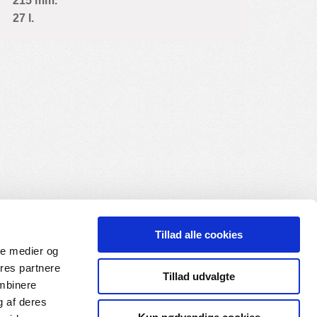
215 mm.
27 l.
Tillad alle cookies
ale medier og
ores partnere
Tillad udvalgte
ombinere
g af deres