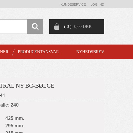
KUNDESERVICE
LOG IND
( 0 )
0,00 DKK
GNER
PRODUCENTANSVAR
NYHEDSBREV
UTRAL NY BC-BØLGE
241
palle: 240
425 mm.
295 mm.