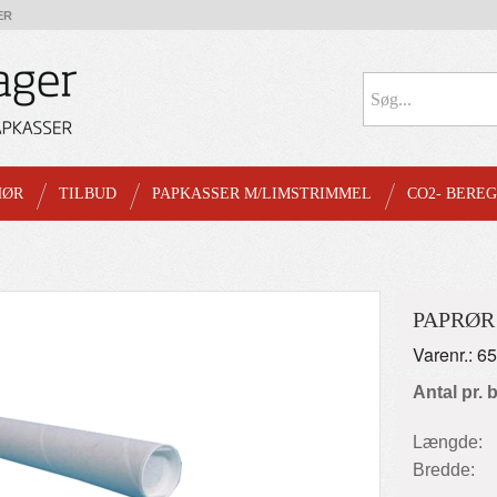
ER
HØR
TILBUD
PAPKASSER M/LIMSTRIMMEL
CO2- BERE
PAPRØR
Varenr.: 6
Antal pr. 
Længde:
Bredde: