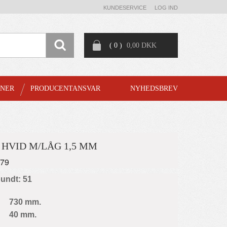
KUNDESERVICE
LOG IND
( 0 )
0,00 DKK
GNER
PRODUCENTANSVAR
NYHEDSBREV
 HVID M/LÅG 1,5 MM
579
bundt: 51
730 mm.
40 mm.