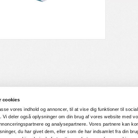
 cookies
passe vores indhold og annoncer, til at vise dig funktioner til soci
fik. Vi deler også oplysninger om din brug af vores website med v
SERVICE
HVORDAN HANDLER DU
 annonceringspartnere og analysepartnere. Vores partnere kan k
ninger, du har givet dem, eller som de har indsamlet fra din bru
ingelser
Login til web-shop