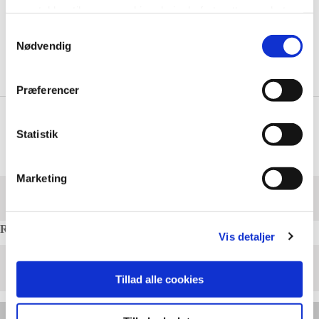
samtykker til vores cookies, hvis du fortsætter med at
anvende vores hjemmeside.
Samtykkevalg
Nødvendig
Præferencer
Statistik
Marketing
STRAPBÅND 12 X 0,90 MM 1500 M Ø406
Varenr.: 1086
Rest beholdning: 2
Vis detaljer
Rumfang:
343000 l.
Tillad alle cookies