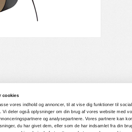
 cookies
passe vores indhold og annoncer, til at vise dig funktioner til soci
fik. Vi deler også oplysninger om din brug af vores website med v
SERVICE
HVORDAN HANDLER DU
 annonceringspartnere og analysepartnere. Vores partnere kan k
ninger, du har givet dem, eller som de har indsamlet fra din bru
ingelser
Login til web-shop