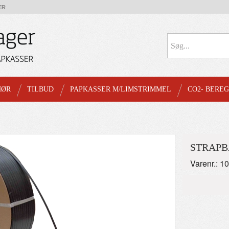
ER
HØR
TILBUD
PAPKASSER M/LIMSTRIMMEL
CO2- BERE
STRAPB
Varenr.: 1