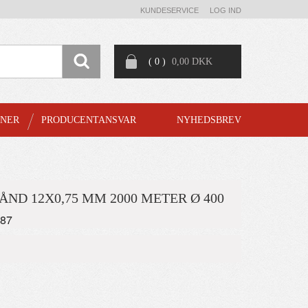
KUNDESERVICE
LOG IND
( 0 )
0,00 DKK
GNER
PRODUCENTANSVAR
NYHEDSBREV
ÅND 12X0,75 MM 2000 METER Ø 400
087