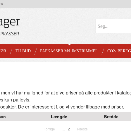
ER
HØR
TILBUD
PAPKASSER M/LIMSTRIMMEL
CO2- BERE
men vi har mulighed for at give priser på alle produkter i katalo
s kun pallevis.
odukter, De er interesseret i, og vi vender tilbage med priser.
avn
Længde
Bredde
Forrige
...
2
Næste