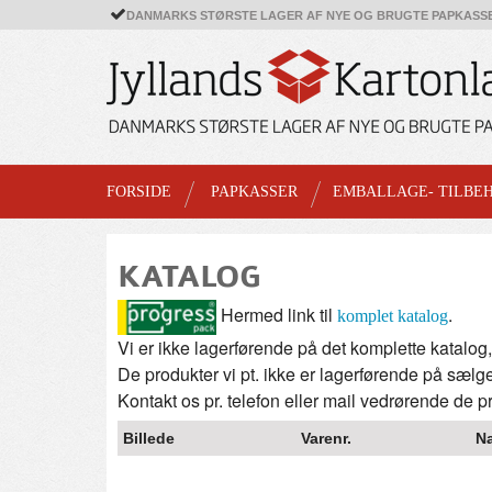
DANMARKS STØRSTE LAGER AF NYE OG BRUGTE PAPKASS
FORSIDE
PAPKASSER
EMBALLAGE- TILBE
KATALOG
Hermed link til
.
komplet katalog
Vi er ikke lagerførende på det komplette katalog, 
De produkter vi pt. ikke er lagerførende på sælge
Kontakt os pr. telefon eller mail vedrørende de pr
Billede
Varenr.
N