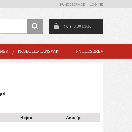
KUNDESERVICE
LOG IND
( 0 )
0,00 DKK
GNER
PRODUCENTANSVAR
NYHEDSBREV
get.
Højde
Antal/pl