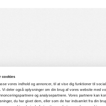
 cookies
passe vores indhold og annoncer, til at vise dig funktioner til soci
fik. Vi deler også oplysninger om din brug af vores website med v
SERVICE
HVORDAN HANDLER DU
 annonceringspartnere og analysepartnere. Vores partnere kan k
ninger, du har givet dem, eller som de har indsamlet fra din bru
ingelser
Login til web-shop